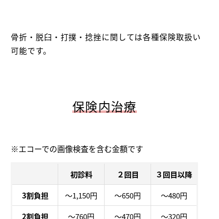
骨折・脱臼・打撲・捻挫に関しては各種保険取扱い
可能です。
保険内治療
※エコーでの画像検査を含む金額です
初診料
２回目
３回目以降
3割負担
～1,150円
～650円
～480円
2割負担
～760円
～470円
～320円