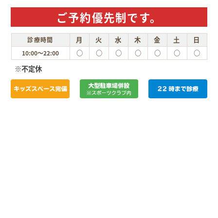
ご予約優先制です。
月
火
水
木
金
土
日
診療時間
○
○
○
○
○
○
○
10:00～22:00
※不定休