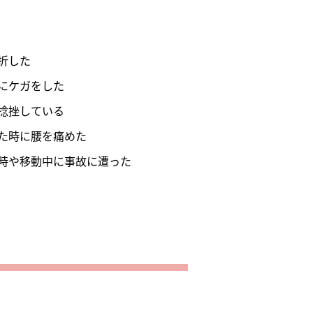
折した
にケガをした
捻挫している
た時に腰を痛めた
時や移動中に事故に遭った