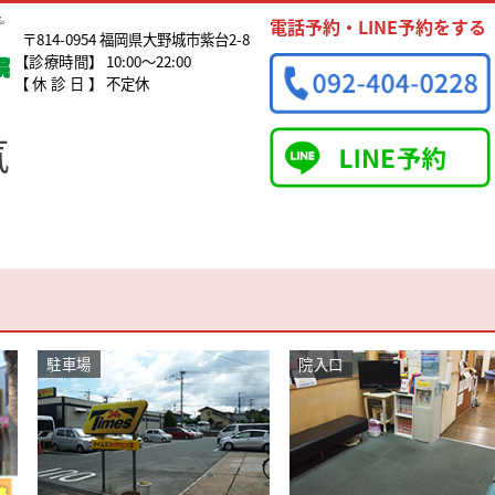
院。
電話予約・LINE予約をする
〒814-0954 福岡県大野城市紫台2-8
【診療時間】
10:00～22:00
【休診日】
不定休
気
駐車場
院入口