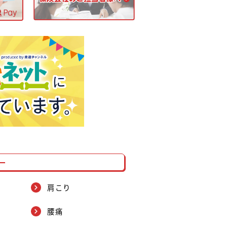
ー
肩こり
腰痛