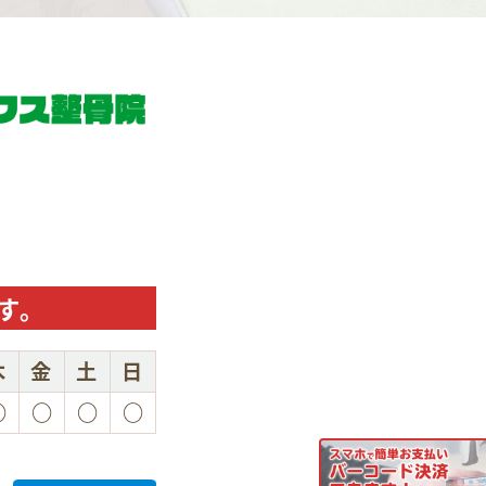
す。
木
金
土
日
○
○
○
○